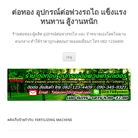
ข้าม
ไป
ต่อทอง อุปกรณ์ต่อพ่วงรถไถ แข็งแรง
ยัง
เนื้อหา
ทนทาน สู้งานหนัก
ร้านต่อทอง ผู้ผลิต อุปกรณ์ต่อพ่วงรถไถ และ จำหนายเองโดยไม่ผาน
คนกลาง ทำให้ราคาถูกแต่คุณภาพยอดเยี่ยม!! โทร 082-1234409
เมนู
คลังเก็บป้ายกำกับ:
FERTILIZING MACHINE