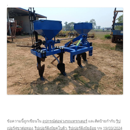
.
ข้อความนี้ถูกเขียนใน
อุปกรณ์ต่อพ่วงรถแทรกเตอร์
และติดป้ายกำกับ
ริป
เปอร์4ขาต่อทอง
,
ริปเปอร์ฝังปุ๋ยคูโบต้า
,
ริปเปอร์ฝังปุ๋ยอ้อย
บน
19/03/2024