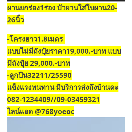
ผานยกร่อง1ร่อง บัวผานใส่ใบผาน20-
26นิ้ว
-โครงยาว1.8เมตร
แบบไม่มีถังปุ๋ยราคา19,000.-บาท แบบ
มีถังปุ๋ย 29,000.-บาท
-ลูกปืน32211/25590
แข็งแรงทนทาน มีบริการส่งถึงบ้านคะ
082-1234409//09-03459321
ไลน์แอด @768yoeoc
ตัว
เล่น