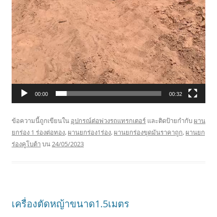
00:00
00:32
ข้อความนี้ถูกเขียนใน
อุปกรณ์ต่อพ่วงรถแทรกเตอร์
และติดป้ายกำกับ
ผาน
ยกร่อง 1 ร่องต่อทอง
,
ผานยกร่อง1ร่อง
,
ผานยกร่องขุดมันราคาถูก
,
ผานยก
ร่องคูโบต้า
บน
24/05/2023
เครื่องตัดหญ้าขนาด1.5เมตร