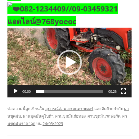
082-1234409//09-03459321
แอดไลน์@768yoeoc
ตัว
เล่น
ไฟล์
วิดีโอ
00:00
00:26
ข้อความนี้ถูกเขียนใน
อุปกรณ์ต่อพ่วงรถแทรกเตอร์
และติดป้ายกำกับ
ผา
นขุดมัน
,
ผานขุดมันคูโบต้า
,
ผานขุดมันต่อทอง
,
ผานขุดมันรถฟอร์ด
,
ผา
นขุดมันราคาถูก
บน
24/05/2023