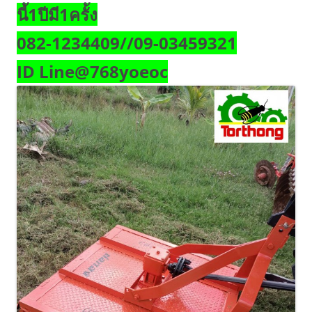
นี้1ปีมี1ครั้ง
082-1234409//09-03459321
ID Line@768yoeoc