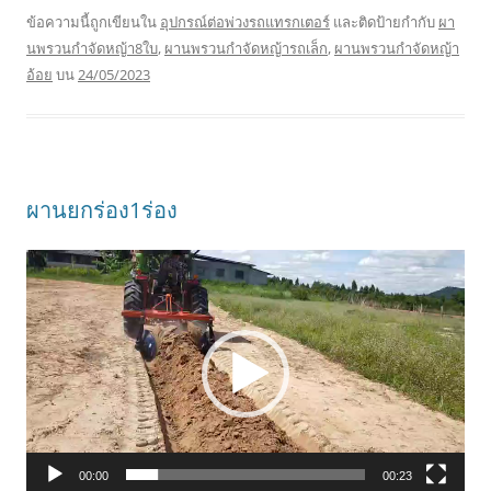
ข้อความนี้ถูกเขียนใน
อุปกรณ์ต่อพ่วงรถแทรกเตอร์
และติดป้ายกำกับ
ผา
นพรวนกำจัดหญ้า8ใบ
,
ผานพรวนกำจัดหญ้ารถเล็ก
,
ผานพรวนกำจัดหญ้า
อ้อย
บน
24/05/2023
ผานยกร่อง1ร่อง
ตัว
เล่น
ไฟล์
วิดีโอ
00:00
00:23