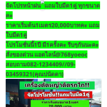
จัดโปรหน้าฝน
แถมใบมีด1คู่ ทุกขนาด
คะ
ราคาเริ่มต้น1เมตร20,000บาทคะ แถม
ใบมีด1คู่
โปรโมชั่นนี้1ปี มี1ครั้งคะ รีบๆกันนะคะ
สั่งของด่วน
แอดไลน์@768yoeoc
สอบถาม082-1234409//09-
03459321(คุณปนัดดา)