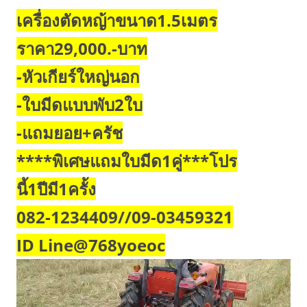
เครื่องตัดหญ้าขนาด1.5เมตร
ราคา29,000.-บาท
-หัวเกียร์ใหญ่นอก
-ใบมีดแบบพับ2ใบ
-แถมยอย+ครัช
****พิเศษแถมใบมีด1คู่***โปร
นี้1ปีมี1ครั้ง
082-1234409//09-03459321
ID Line@768yoeoc
ตัว
เล่น
ไฟล์