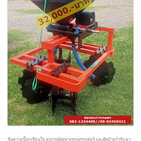
ข้อความนี้ถูกเขียนใน
อุปกรณ์ต่อพ่วงรถแทรกเตอร์
และติดป้ายกำกับ
ผา