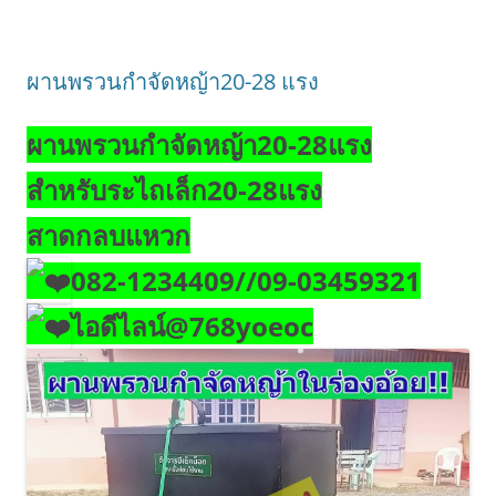
ผานพรวนกำจัดหญ้า20-28 แรง
ผานพรวนกำจัดหญ้า20-28แรง
สำหรับระไถเล็ก20-28แรง
สาดกลบ
แหวก
082-1234409//09-03459321
ไอดีไลน์@768yoeoc