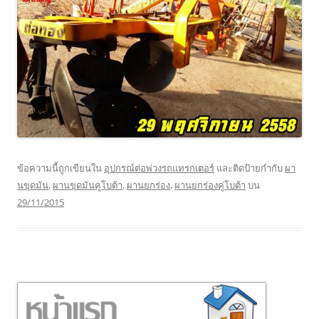
ข้อความนี้ถูกเขียนใน
อุปกรณ์ต่อพ่วงรถแทรกเตอร์
และติดป้ายกำกับ
ผา
นขุดมัน
,
ผานขุดมันคูโบต้า
,
ผานยกร่อง
,
ผานยกร่องคู่โบต้า
บน
29/11/2015