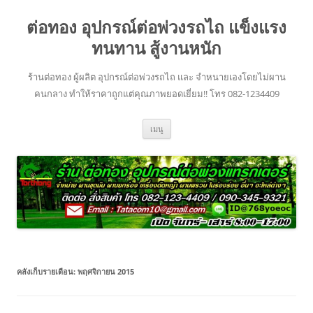
ข้าม
ไป
ต่อทอง อุปกรณ์ต่อพ่วงรถไถ แข็งแรง
ยัง
เนื้อหา
ทนทาน สู้งานหนัก
ร้านต่อทอง ผู้ผลิต อุปกรณ์ต่อพ่วงรถไถ และ จำหนายเองโดยไม่ผาน
คนกลาง ทำให้ราคาถูกแต่คุณภาพยอดเยี่ยม!! โทร 082-1234409
เมนู
คลังเก็บรายเดือน:
พฤศจิกายน 2015