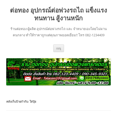
ข้าม
ไป
ต่อทอง อุปกรณ์ต่อพ่วงรถไถ แข็งแรง
ยัง
เนื้อหา
ทนทาน สู้งานหนัก
ร้านต่อทอง ผู้ผลิต อุปกรณ์ต่อพ่วงรถไถ และ จำหนายเองโดยไม่ผาน
คนกลาง ทำให้ราคาถูกแต่คุณภาพยอดเยี่ยม!! โทร 082-1234409
เมนู
คลังเก็บป้ายกำกับ:
ใส่ปุ๋ย