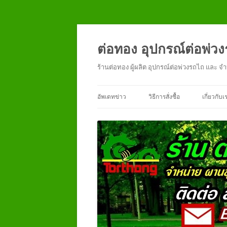
ข้าม
ไป
ยัง
ต่อทอง อุปกรณ์ต่อพ่ว
เนื้อหา
ร้านต่อทอง ผู้ผลิต อุปกรณ์ต่อพ่วงรถไถ แล
อัพเดทข่าว
วิธีการสั่งซื้อ
เกี่ยวกับเ