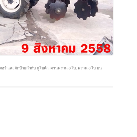
ตอร์
และติดป้ายกำกับ
คูโบต้า
,
ผานพรวน 8 ใบ
,
พรวน 8 ใบ
บน