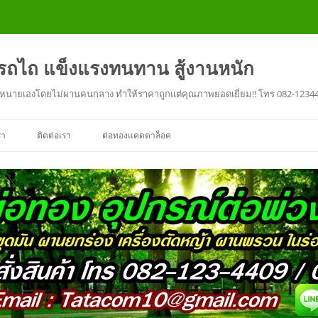
งรถไถ แข็งแรงทนทาน สู้งานหนัก
ะ จำหนายเองโดยไม่ผานคนกลาง ทำให้ราคาถูกแต่คุณภาพยอดเยี่ยม!! โทร 082-1234
รา
ติดต่อเรา
ต่อทองแคดตาล็อค