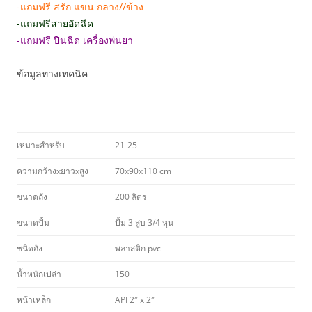
-แถมฟรี สรัก แขน กลาง//ข้าง
-แถมฟรีสายอัดฉีด
-แถมฟรี ปืนฉีด เครื่องพ่นยา
ข้อมูลทางเทคนิค
เหมาะสำหรับ
21-25
ความกว้างxยาวxสูง
70x90x110 cm
ขนาดถัง
200 ลิตร
ขนาดปั้ม
ปั้ม 3 สูบ 3/4 หุน
ชนิดถัง
พลาสติก pvc
น้ำหนักเปล่า
150
หน้าเหล็ก
API 2″ x 2″