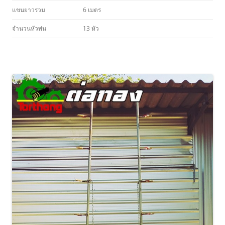
แขนยาวรวม
6 เมตร
จำนวนหัวพ่น
13 หัว