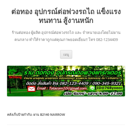
ข้าม
ไป
ต่อทอง อุปกรณ์ต่อพ่วงรถไถ แข็งแรง
ยัง
เนื้อหา
ทนทาน สู้งานหนัก
ร้านต่อทอง ผู้ผลิต อุปกรณ์ต่อพ่วงรถไถ และ จำหนายเองโดยไม่ผาน
คนกลาง ทำให้ราคาถูกแต่คุณภาพยอดเยี่ยม!! โทร 082-1234409
เมนู
คลังเก็บป้ายกำกับ:
ผาน B2140 NARROW