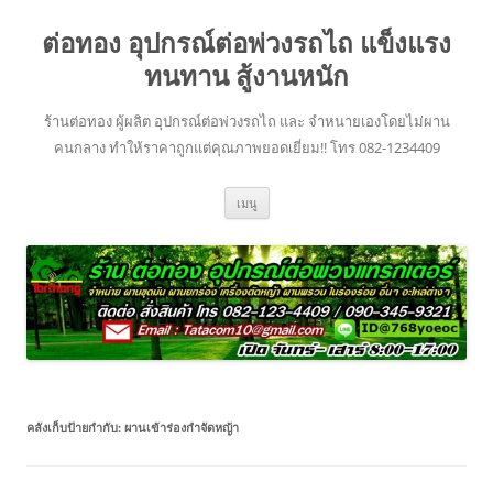
ข้าม
ไป
ต่อทอง อุปกรณ์ต่อพ่วงรถไถ แข็งแรง
ยัง
เนื้อหา
ทนทาน สู้งานหนัก
ร้านต่อทอง ผู้ผลิต อุปกรณ์ต่อพ่วงรถไถ และ จำหนายเองโดยไม่ผาน
คนกลาง ทำให้ราคาถูกแต่คุณภาพยอดเยี่ยม!! โทร 082-1234409
เมนู
คลังเก็บป้ายกำกับ:
ผานเข้าร่องกำจัดหญ้า