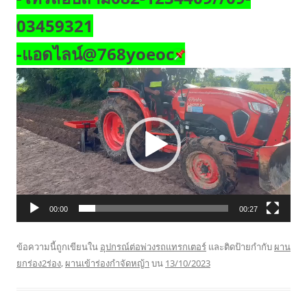
03459321
-แอดไลน์@768yoeoc
ตัว
เล่น
ไฟล์
วิดีโอ
00:00
00:27
ข้อความนี้ถูกเขียนใน
อุปกรณ์ต่อพ่วงรถแทรกเตอร์
และติดป้ายกำกับ
ผาน
ยกร่อง2ร่อง
,
ผานเข้าร่องกำจัดหญ้า
บน
13/10/2023