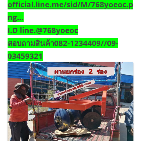
official.line.me/sid/M/768yoeoc.p
ng
…
I.D line.@768yoeoc
สอบถามสินค้า082-1234409//09-
03459321