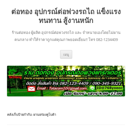
ข้าม
ไป
ต่อทอง อุปกรณ์ต่อพ่วงรถไถ แข็งแรง
ยัง
เนื้อหา
ทนทาน สู้งานหนัก
ร้านต่อทอง ผู้ผลิต อุปกรณ์ต่อพ่วงรถไถ และ จำหนายเองโดยไม่ผาน
คนกลาง ทำให้ราคาถูกแต่คุณภาพยอดเยี่ยม!! โทร 082-1234409
เมนู
คลังเก็บป้ายกำกับ:
ผานยร่องคูโบต้า