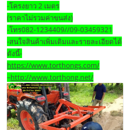
-โครงยาว 2 เมตร
(ราคาไม่รวมค่าขนส่ง)
-โทร082-1234409//09-03459321
-สนใจสินค้าเพิ่มเติมและรายละเอียดได้
ดังนี้-
https://www.torthongs.com/
–
http://www.torthong.net/