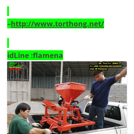
–
http://www.torthong.net/
idLine :flamena