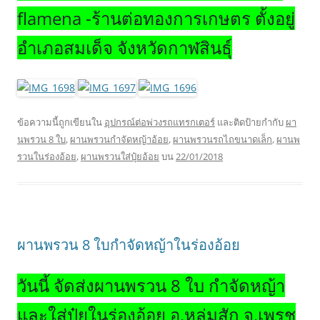
flamena -ร้านต่อทองการเกษตร ตั้งอยู่
อำเภอสมเด็จ จังหวัดกาฬสินธุ์
ข้อความนี้ถูกเขียนใน
อุปกรณ์ต่อพ่วงรถแทรกเตอร์
และติดป้ายกำกับ
ผา
นพรวน 8 ใบ
,
ผานพรวนกำจัดหญ้าอ้อย
,
ผานพรวนรถไถขนาดเล็ก
,
ผานพ
รวนในร่องอ้อย
,
ผานพรวนใส่ปุ๋ยอ้อย
บน
22/01/2018
ผานพรวน 8 ใบกำจัดหญ้าในร่องอ้อย
วันนี้ จัดส่งผานพรวน 8 ใบ กำจัดหญ้า
และใส่ปุ๋ยในร่องอ้อย อ.หล่มสัก จ.เพรช