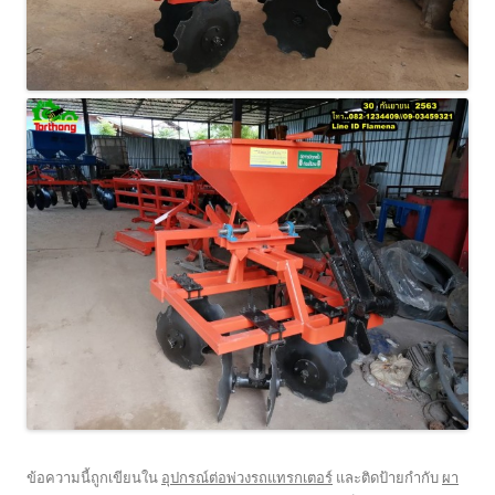
ข้อความนี้ถูกเขียนใน
อุปกรณ์ต่อพ่วงรถแทรกเตอร์
และติดป้ายกำกับ
ผา