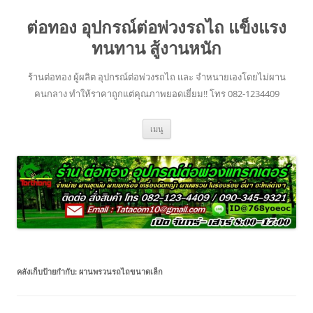
ข้าม
ไป
ต่อทอง อุปกรณ์ต่อพ่วงรถไถ แข็งแรง
ยัง
เนื้อหา
ทนทาน สู้งานหนัก
ร้านต่อทอง ผู้ผลิต อุปกรณ์ต่อพ่วงรถไถ และ จำหนายเองโดยไม่ผาน
คนกลาง ทำให้ราคาถูกแต่คุณภาพยอดเยี่ยม!! โทร 082-1234409
เมนู
คลังเก็บป้ายกำกับ:
ผานพรวนรถไถขนาดเล็ก