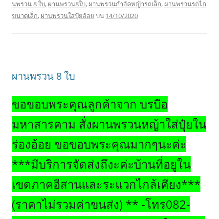
นพรวน 8 ใบ
,
ผานพรวน8ใบ
,
ผานพรวนกำจัดหญ้ารถเล็ก
,
ผานพรวนรถไถ
ขนาดเล็ก
,
ผานพรวนใส่ปุ๋ยอ้อย
บน
14/10/2020
ผานพรวน 8 ใบ
ขอขอบพระคุณลูกค้าจาก บรบือ
มหาสารคาม สั่งผานพรวนหญ้าใส่ปุ๋ยใน
ร่องอ้อย ขอขอบพระคุณมากๆนะค่ะ
***มีบริการจัดส่งถึงะค่ะบ้านที่อยูใน
เขตภาคอีสานและระแวกไกล้เคียง***
(ราคาไม่รวมค่าขนส่ง) ** -โทร082-