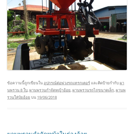
ข้อความนี้ถูกเขียนใน
อุปกรณ์ต่อพ่วงรถแทรกเตอร์
และติดป้ายกำกับ
ผา
นพรวน 8 ใบ
,
ผานพรวนกำจัดหญ้าอ้อย
,
ผานพรวนรถไถขนาดเล็ก
,
ผานพ
รวนใส่ปุ๋ยอ้อย
บน
19/06/2018