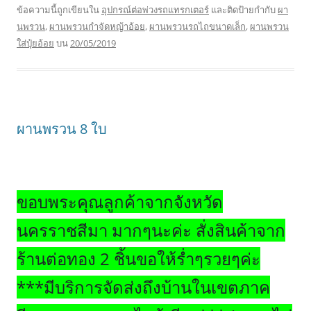
ข้อความนี้ถูกเขียนใน
อุปกรณ์ต่อพ่วงรถแทรกเตอร์
และติดป้ายกำกับ
ผา
นพรวน
,
ผานพรวนกำจัดหญ้าอ้อย
,
ผานพรวนรถไถขนาดเล็ก
,
ผานพรวน
ใส่ปุ๋ยอ้อย
บน
20/05/2019
ผานพรวน 8 ใบ
ขอบพระคุณลูกค้าจากจังหวัด
นครราชสีมา มากๆนะค่ะ สั่งสินค้าจาก
ร้านต่อทอง 2 ชิ้นขอให้ร่ำๆรวยๆค่ะ
***มีบริการจัดส่งถึงบ้านในเขตภาค