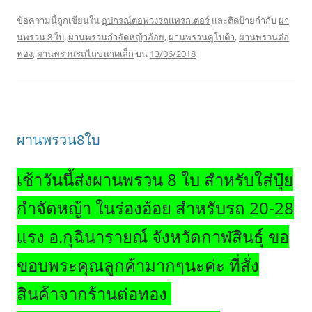
ข้อความนี้ถูกเขียนใน
อุปกรณ์ต่อพ่วงรถแทรกเตอร์
และติดป้ายกำกับ
ผา
นพรวน 8 ใบ
,
ผานพรวนกำจัดหญ้าอ้อย
,
ผานพรวนคูโบต้า
,
ผานพรวนต่อ
ทอง
,
ผานพรวนรถไถขนาดเล็ก
บน
13/06/2018
ผานพรวน8ใบ
เช้าวันนี้ส่งผานพรวน 8 ใบ สำหรับใส่ปุ๋ย
กำจัดหญ้า ในร่องอ้อย สำหรับรถ 20-28
แรง อ.กุฉินารายณ์ จังหวัดกาฬสินธุ์ ขอ
ขอบพระคุณลูกค้ามากๆนะค่ะ ที่สั่ง
สินค้าจากร้านต่อทอง