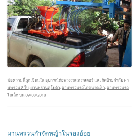
ข้อความนี้ถูกเขียนใน
อุปกรณ์ต่อพ่วงรถแทรกเตอร์
และติดป้ายกำกับ
ผา
นพรวน 8 ใบ
,
ผานพรวนคูโบต้า
,
ผานพรวนรถไถขนาดเล็ก
,
ผานพรวนรถ
ไถเล็ก
บน
09/08/2018
ผานพรวนกำจัดหญ้าในร่องอ้อย