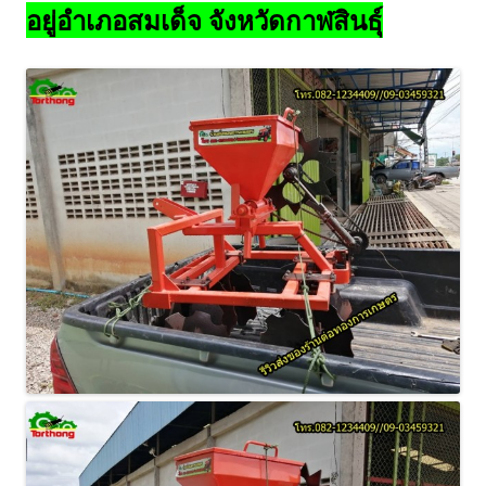
อยู่อำเภอสมเด็จ จังหวัดกาฬสินธุ์