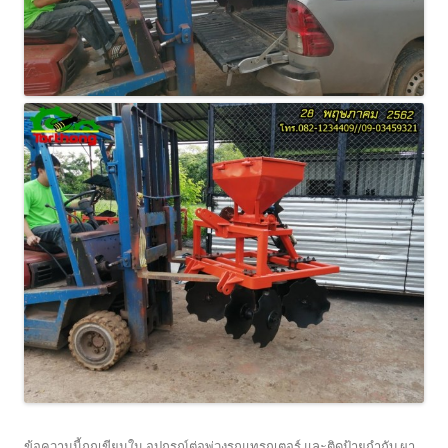
ข้อความนี้ถูกเขียนใน
อุปกรณ์ต่อพ่วงรถแทรกเตอร์
และติดป้ายกำกับ
ผา