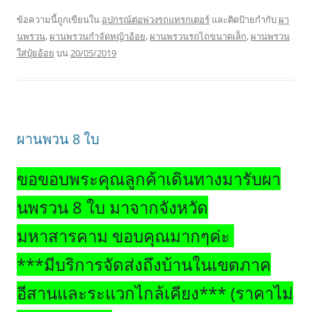
ข้อความนี้ถูกเขียนใน
อุปกรณ์ต่อพ่วงรถแทรกเตอร์
และติดป้ายกำกับ
ผา
นพรวน
,
ผานพรวนกำจัดหญ้าอ้อย
,
ผานพรวนรถไถขนาดเล็ก
,
ผานพรวน
ใส่ปุ๋ยอ้อย
บน
20/05/2019
ผานพวน 8 ใบ
ขอขอบพระคุณลูกค้าเดินทางมารับผา
นพรวน 8 ใบ มาจากจังหวัด
มหาสารคาม ขอบคุณมากๆค่ะ
***มีบริการจัดส่งถึงบ้านในเขตภาค
อีสานและระแวกไกล้เคียง*** (ราคาไม่