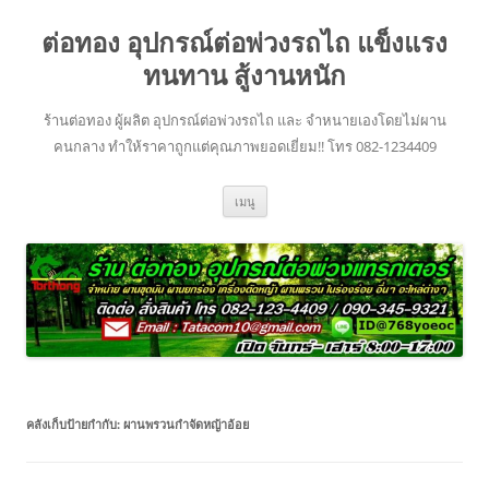
ข้าม
ไป
ต่อทอง อุปกรณ์ต่อพ่วงรถไถ แข็งแรง
ยัง
เนื้อหา
ทนทาน สู้งานหนัก
ร้านต่อทอง ผู้ผลิต อุปกรณ์ต่อพ่วงรถไถ และ จำหนายเองโดยไม่ผาน
คนกลาง ทำให้ราคาถูกแต่คุณภาพยอดเยี่ยม!! โทร 082-1234409
เมนู
คลังเก็บป้ายกำกับ:
ผานพรวนกำจัดหญ้าอ้อย