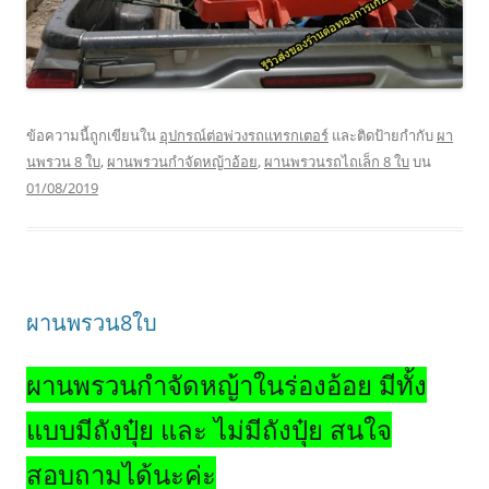
ข้อความนี้ถูกเขียนใน
อุปกรณ์ต่อพ่วงรถแทรกเตอร์
และติดป้ายกำกับ
ผา
นพรวน 8 ใบ
,
ผานพรวนกำจัดหญ้าอ้อย
,
ผานพรวนรถไถเล็ก 8 ใบ
บน
01/08/2019
ผานพรวน8ใบ
ผานพรวนกำจัดหญ้าในร่องอ้อย มีทั้ง
แบบมีถังปุ๋ย และ ไม่มีถังปุ๋ย สนใจ
สอบถามได้นะค่ะ