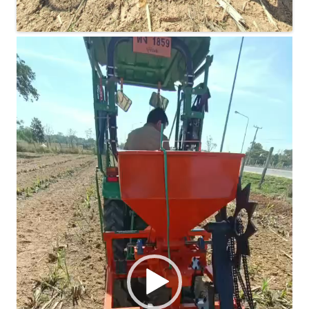
ตัว
เล่น
ไฟล์
วิดีโอ