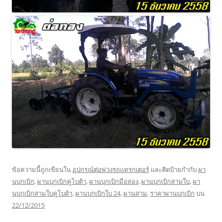
ข้อความนี้ถูกเขียนใน
อุปกรณ์ต่อพ่วงรถแทรกเตอร์
และติดป้ายกำกับ
ผา
นบุกเบิก
,
ผานบุกเบิกคูโบต้า
,
ผานบุกเบิกมือสอง
,
ผานบุกเบิกสามใบ
,
ผา
นบุกเบิกสามใบคูโบต้า
,
ผานบุกเบิกใบ 24
,
ผานสาม
,
ราคาผานบุกเบิก
บน
22/12/2015