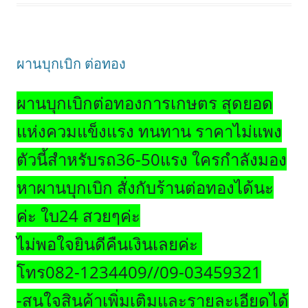
ผานบุกเบิก ต่อทอง
ผานบุกเบิกต่อทองการเกษตร สุดยอด
แห่งควมแข็งแรง ทนทาน ราคาไม่แพง
ตัวนี้สำหรับรถ36-50แรง ใครกำลังมอง
หาผานบุกเบิก สั่งกับร้านต่อทองได้นะ
ค่ะ ใบ24 สวยๆค่ะ
ไม่พอใจยินดีคืนเงินเลยค่ะ
โทร082-1234409//09-03459321
-สนใจสินค้าเพิ่มเติมและรายละเอียดได้