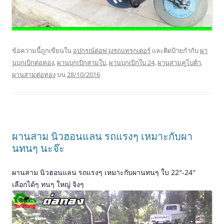
ข้อความนี้ถูกเขียนใน
อุปกรณ์ต่อพ่วงรถแทรกเตอร์
และติดป้ายกำกับ
ผา
นบุกเบิกต่อทอง
,
ผานบุกเบิกสามใบ
,
ผานบุกเบิกใบ 24
,
ผานสามคูโบต้า
,
ผานสามต่อทอง
บน
28/10/2016
ผานสาม นิวฮอนแลน รถแรงๆ เหมาะกับผา
นทนๆ นะจ๊ะ
ผานสาม นิวฮอนแลน รถแรงๆ เหมาะกับผานทนๆ ใบ 22″-24″
เลือกได้ๆ ทนๆ ใหญ่ จิงๆ