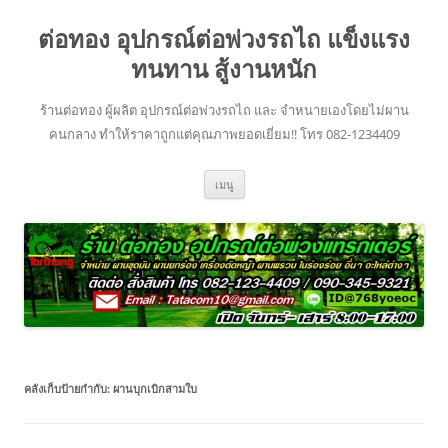
ข้าม
ไป
ต่อทอง อุปกรณ์ต่อพ่วงรถไถ แข็งแรง
ยัง
เนื้อหา
ทนทาน สู้งานหนัก
ร้านต่อทอง ผู้ผลิต อุปกรณ์ต่อพ่วงรถไถ และ จำหนายเองโดยไม่ผาน
คนกลาง ทำให้ราคาถูกแต่คุณภาพยอดเยี่ยม!! โทร 082-1234409
เมนู
คลังเก็บป้ายกำกับ:
ผานบุกเบิกสามใบ