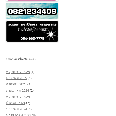
บทความเครื่องมือเกษตร
พฤษภาคม 2025
(1)
มกราคม 2025
(1)
สิงหาคม 2024
(1)
กรกฎาคม 2024
(2)
พฤษภาคม 2024
(2)
มีนาคม 2024
(2)
มกราคม 2024
(1)
พฤศจิกายน 2023
(8)