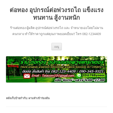
ข้าม
ไป
ต่อทอง อุปกรณ์ต่อพ่วงรถไถ แข็งแรง
ยัง
เนื้อหา
ทนทาน สู้งานหนัก
ร้านต่อทอง ผู้ผลิต อุปกรณ์ต่อพ่วงรถไถ และ จำหนายเองโดยไม่ผาน
คนกลาง ทำให้ราคาถูกแต่คุณภาพยอดเยี่ยม!! โทร 082-1234409
เมนู
คลังเก็บป้ายกำกับ:
ผานทำเข้าร่องมัน