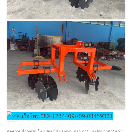
สนใจโทร.082-1234409//09-03459321
ข้อความนี้ถูกเขียนใน
อุปกรณ์ต่อพ่วงรถแทรกเตอร์
และติดป้ายกำกับ
ผา