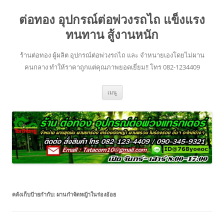
ข้าม
ไป
ต่อทอง อุปกรณ์ต่อพ่วงรถไถ แข็งแรง
ยัง
เนื้อหา
ทนทาน สู้งานหนัก
ร้านต่อทอง ผู้ผลิต อุปกรณ์ต่อพ่วงรถไถ และ จำหนายเองโดยไม่ผาน
คนกลาง ทำให้ราคาถูกแต่คุณภาพยอดเยี่ยม!! โทร 082-1234409
เมนู
คลังเก็บป้ายกำกับ:
ผานกำจัดหญ้าในร่องอ้อย