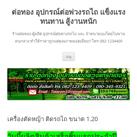
ข้าม
ไป
ต่อทอง อุปกรณ์ต่อพ่วงรถไถ แข็งแรง
ยัง
เนื้อหา
ทนทาน สู้งานหนัก
ร้านต่อทอง ผู้ผลิต อุปกรณ์ต่อพ่วงรถไถ และ จำหนายเองโดยไม่ผาน
คนกลาง ทำให้ราคาถูกแต่คุณภาพยอดเยี่ยม!! โทร 082-1234409
เมนู
เครื่องตัดหญ้า ติดรถไถ ขนาด 1.20
วันนี้ผลิตสินค้าเสร็จชิ้นแรกประจำปี