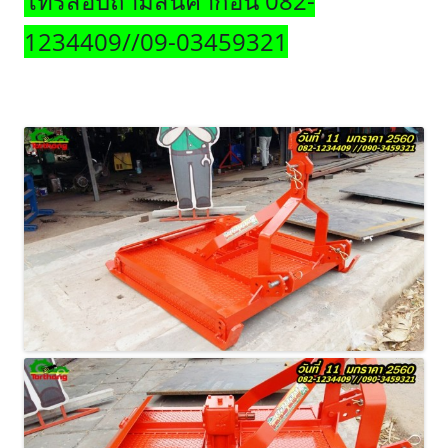
โทรสอบถามสินค้าก่อน 082-
1234409//09-03459321