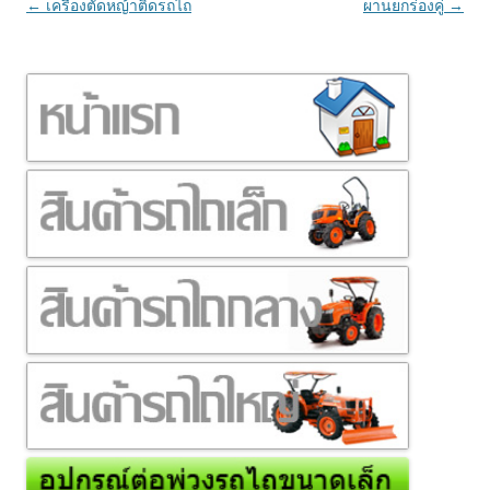
เมนู
←
เครื่องตัดหญ้าติดรถไถ
ผานยกร่องคู่
→
นำทาง
เรื่อง