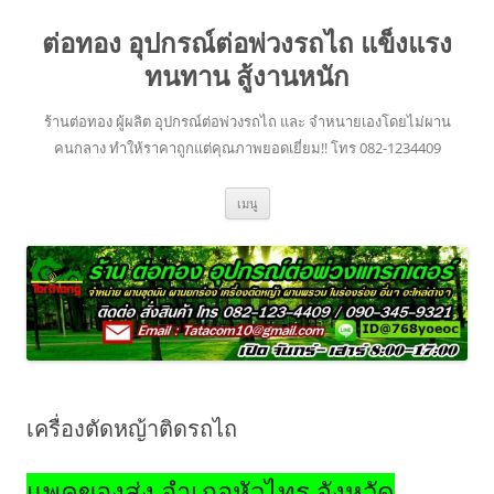
ข้าม
ไป
ต่อทอง อุปกรณ์ต่อพ่วงรถไถ แข็งแรง
ยัง
เนื้อหา
ทนทาน สู้งานหนัก
ร้านต่อทอง ผู้ผลิต อุปกรณ์ต่อพ่วงรถไถ และ จำหนายเองโดยไม่ผาน
คนกลาง ทำให้ราคาถูกแต่คุณภาพยอดเยี่ยม!! โทร 082-1234409
เมนู
เครื่องตัดหญ้าติดรถไถ
แพคของส่ง อำเภอหัวไทร จังหวัด