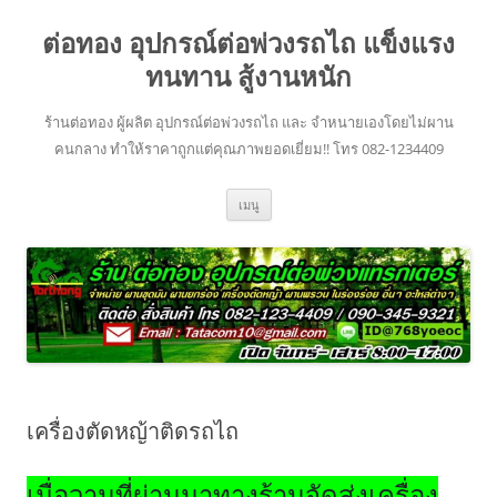
ข้าม
ไป
ต่อทอง อุปกรณ์ต่อพ่วงรถไถ แข็งแรง
ยัง
เนื้อหา
ทนทาน สู้งานหนัก
ร้านต่อทอง ผู้ผลิต อุปกรณ์ต่อพ่วงรถไถ และ จำหนายเองโดยไม่ผาน
คนกลาง ทำให้ราคาถูกแต่คุณภาพยอดเยี่ยม!! โทร 082-1234409
เมนู
เครื่องตัดหญ้าติดรถไถ
เมื่อวานที่ผ่านมาทางร้านจัดส่งเครื่อง