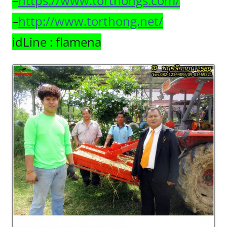
–
https://www.torthongs.com/
–
http://www.torthong.net/
idLine : flamena