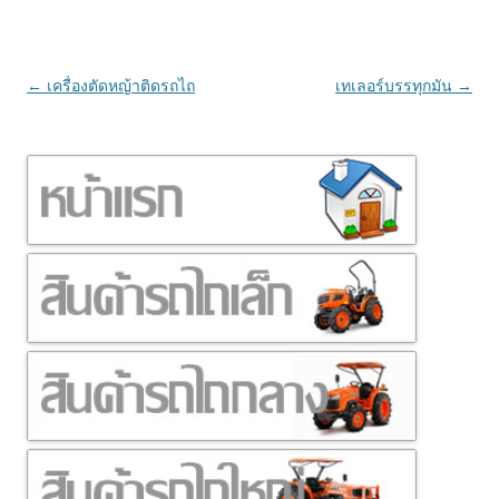
เมนู
←
เครื่องตัดหญ้าติดรถไถ
เทเลอร์บรรทุกมัน
→
นำทาง
เรื่อง