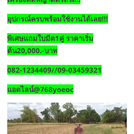
อุปกรณ์ครบพร้อมใช้งานได้เลย!!!
พิเศษแถมใบมีด1คู่ ราคาเริ่ม
ต้น20,000.-บาท
082-1234409//09-03459321
แอดไลน์@768yoeoc
ตัว
เล่น
ไฟล์
วิดีโอ