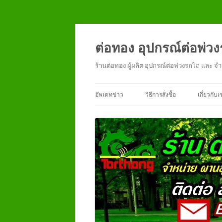
ข้าม
ไป
ยัง
ต่อทอง อุปกรณ์ต่อพ่ว
เนื้อหา
ร้านต่อทอง ผู้ผลิต อุปกรณ์ต่อพ่วงรถไถ แล
อัพเดทข่าว
วิธีการสั่งซื้อ
เกี่ยวกับเ