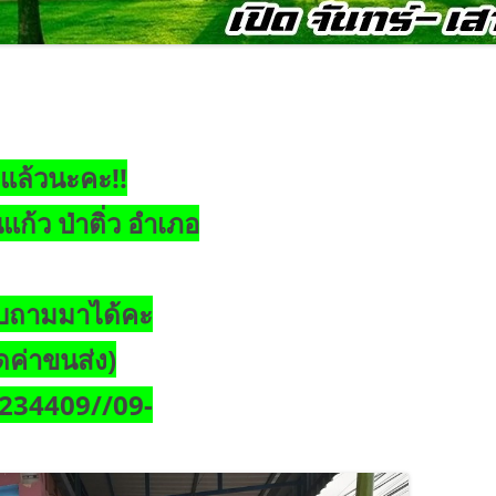
งแล้วนะคะ!!
ก้ว ป่าติ่ว อำเภอ
บถามมาได้คะ
ิดค่าขนส่ง
)
234409//09-