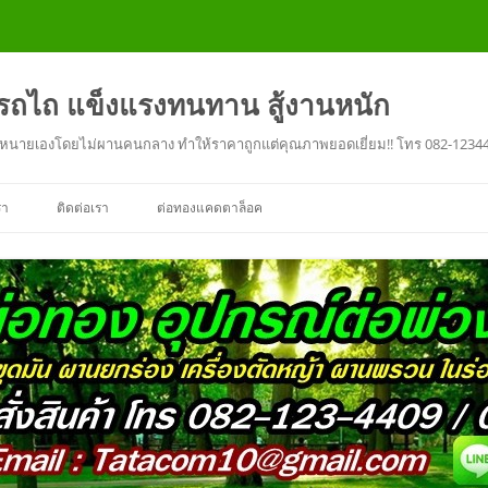
งรถไถ แข็งแรงทนทาน สู้งานหนัก
ะ จำหนายเองโดยไม่ผานคนกลาง ทำให้ราคาถูกแต่คุณภาพยอดเยี่ยม!! โทร 082-1234
รา
ติดต่อเรา
ต่อทองแคดตาล็อค