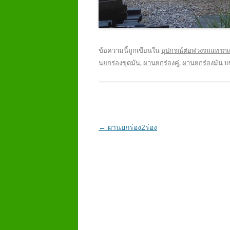
ข้อความนี้ถูกเขียนใน
อุปกรณ์ต่อพ่วงรถแทรกเ
นยกร่องขุดมัน
,
ผานยกร่องคู่
,
ผานยกร่องมัน
บ
เมนู
←
ผานยกร่อง2ร่อง
นำทาง
เรื่อง