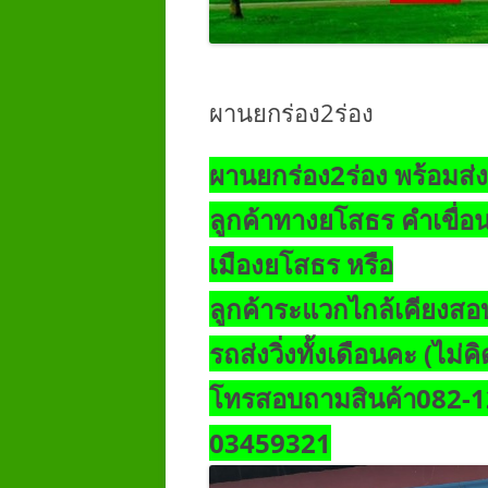
ผานยกร่อง2ร่อง
ผานยกร่อง2ร่อง พร้อมส่
ลูกค้าทางยโสธร คำเขื่อนแ
เมืองยโสธร หรือ
ลูกค้าระแวกไกล้เคียง
สอ
รถส่งวิ่งทั้งเดือนคะ (ไม่ค
โทรสอบถามสินค้า082-1
03459321