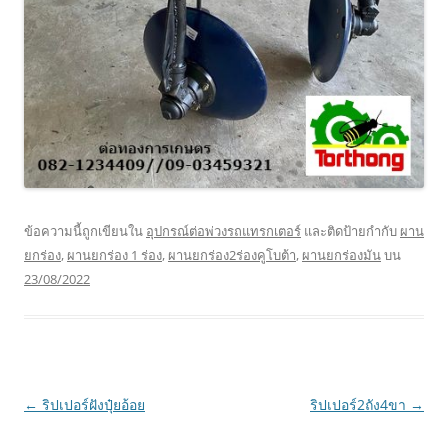
ข้อความนี้ถูกเขียนใน
อุปกรณ์ต่อพ่วงรถแทรกเตอร์
และติดป้ายกำกับ
ผาน
ยกร่อง
,
ผานยกร่อง 1 ร่อง
,
ผานยกร่อง2ร่องคูโบต้า
,
ผานยกร่องมัน
บน
23/08/2022
เมนู
←
ริปเปอร์ฝังปุ๋ยอ้อย
ริปเปอร์2ถัง4ขา
→
นำทาง