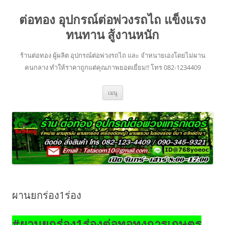
ข้าม
ไป
ต่อทอง อุปกรณ์ต่อพ่วงรถไถ แข็งแรง
ยัง
เนื้อหา
ทนทาน สู้งานหนัก
ร้านต่อทอง ผู้ผลิต อุปกรณ์ต่อพ่วงรถไถ และ จำหนายเองโดยไม่ผาน
คนกลาง ทำให้ราคาถูกแต่คุณภาพยอดเยี่ยม!! โทร 082-1234409
เมนู
ผานยกร่อง1ร่อง
#ผานยกร่อง1ร่องต่อทอทงการเกษตร