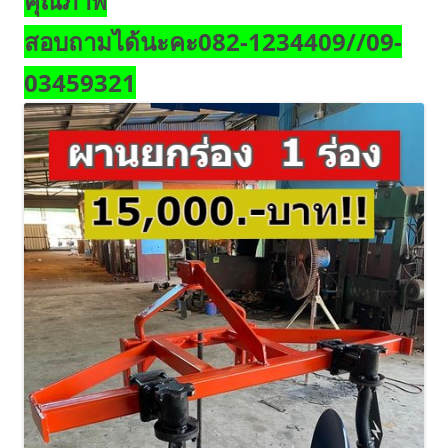
คุณภาพ
สอบถามได้นะคะ082-1234409//09-
03459321