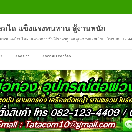
งรถไถ แข็งแรงทนทาน สู้งานหนัก
ะ จำหนายเองโดยไม่ผานคนกลาง ทำให้ราคาถูกแต่คุณภาพยอดเยี่ยม!! โทร 082-1234
รา
ติดต่อเรา
ต่อทองแคดตาล็อค