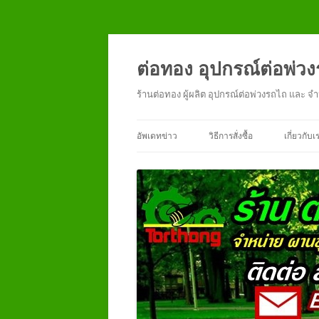
ข้าม
ไป
ยัง
ต่อทอง อุปกรณ์ต่อพ่ว
เนื้อหา
ร้านต่อทอง ผู้ผลิต อุปกรณ์ต่อพ่วงรถไถ แล
อัพเดทข่าว
วิธีการสั่งซื้อ
เกี่ยวกับเ