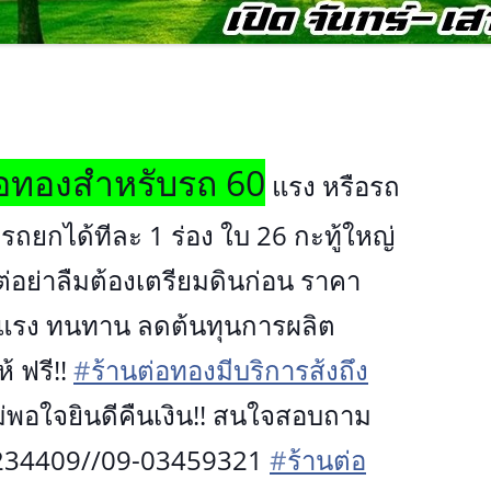
่อทอง
สำหรับรถ 60
แรง หรือรถ
ารถยกได้ทีละ 1 ร่อง ใบ 26 กะทู้ใหญ่
ต่อย่าลืมต้องเตรียมดินก่อ
น ราคา
็งแรง ทนทาน ลดต้นทุนการผลิต
้ ฟรี!!
‪#‎
ร้านต่อทองมีบริการส้งถึง
ม่พอใจยินดีคืน
เงิน!! สนใจสอบถาม
409//09-03459321
‪#‎
ร้านต่อ