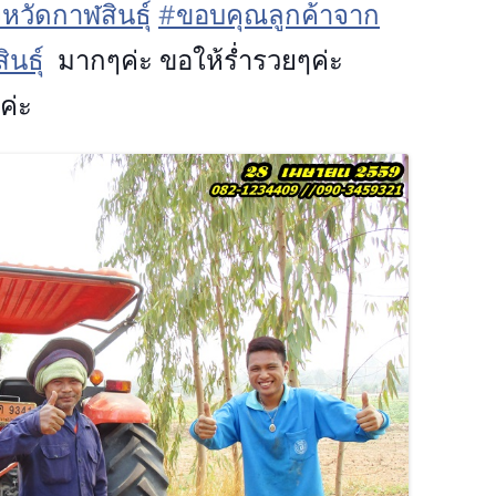
หวัดกาฬสินธุ์‬
‪#‎
ขอบคุณลูกค้าจาก
ธุ์‬
มากๆค่ะ ขอให้ร่ำรวยๆค่ะ
ค่ะ