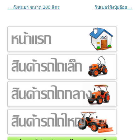
เมนู
←
ถังพ่นยา ขนาด 200 ลิตร
ริปเปอร์ฝังปุ๋ยอ้อย
→
นำทาง
เรื่อง