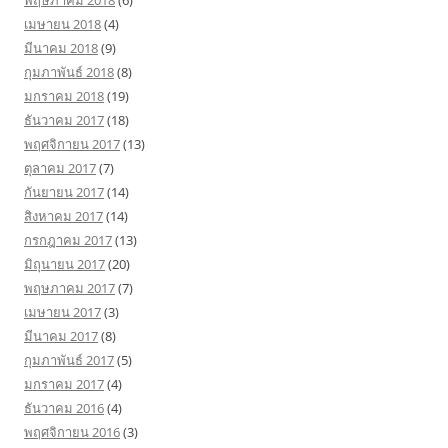
พฤษภาคม 2018
(6)
เมษายน 2018
(4)
มีนาคม 2018
(9)
กุมภาพันธ์ 2018
(8)
มกราคม 2018
(19)
ธันวาคม 2017
(18)
พฤศจิกายน 2017
(13)
ตุลาคม 2017
(7)
กันยายน 2017
(14)
สิงหาคม 2017
(14)
กรกฎาคม 2017
(13)
มิถุนายน 2017
(20)
พฤษภาคม 2017
(7)
เมษายน 2017
(3)
มีนาคม 2017
(8)
กุมภาพันธ์ 2017
(5)
มกราคม 2017
(4)
ธันวาคม 2016
(4)
พฤศจิกายน 2016
(3)