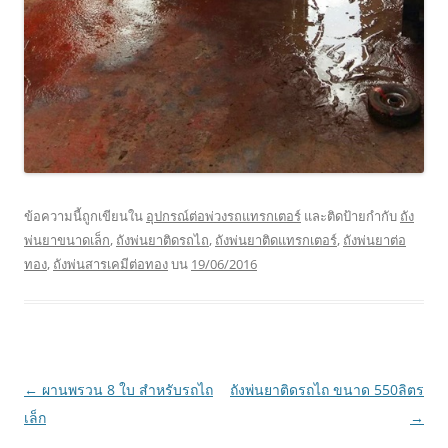
ข้อความนี้ถูกเขียนใน
อุปกรณ์ต่อพ่วงรถแทรกเตอร์
และติดป้ายกำกับ
ถัง
พ่นยาขนาดเล็ก
,
ถังพ่นยาติดรถไถ
,
ถังพ่นยาติดแทรกเตอร์
,
ถังพ่นยาต่อ
ทอง
,
ถังพ่นสารเคมีต่อทอง
บน
19/06/2016
เมนู
←
ผานพรวน 8 ใบ สำหรับรถไถ
ถังพ่นยาติดรถไถ ขนาด 550ลิตร
นำทาง
เล็ก
→
เรื่อง