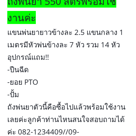
ถังพ่นยา 550 ลิตรพร้อมใช้
งานค่ะ
แขนพ่นยายาวข้างละ 2.5 แขนกลาง 1
เมตรมีหัวพ่นข้างละ 7 หัว รวม 14 หัว
อุปกรณ์แถม!!
-ปืนฉีด
-ยอย PTO
-ปั้ม
ถังพ่นยาตัวนี้คือซื้อไปแล้วพร้อมใช้งาน
เลยค่ะลูกค้าท่านไหนสนใจสอบถามได้
ค่ะ 082-1234409//09-