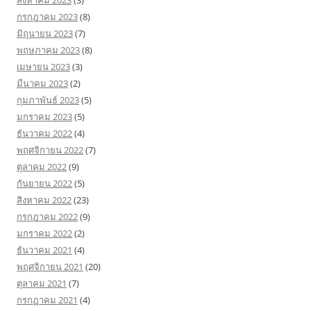
สิงหาคม 2023
(3)
กรกฎาคม 2023
(8)
มิถุนายน 2023
(7)
พฤษภาคม 2023
(8)
เมษายน 2023
(3)
มีนาคม 2023
(2)
กุมภาพันธ์ 2023
(5)
มกราคม 2023
(5)
ธันวาคม 2022
(4)
พฤศจิกายน 2022
(7)
ตุลาคม 2022
(9)
กันยายน 2022
(5)
สิงหาคม 2022
(23)
กรกฎาคม 2022
(9)
มกราคม 2022
(2)
ธันวาคม 2021
(4)
พฤศจิกายน 2021
(20)
ตุลาคม 2021
(7)
กรกฎาคม 2021
(4)