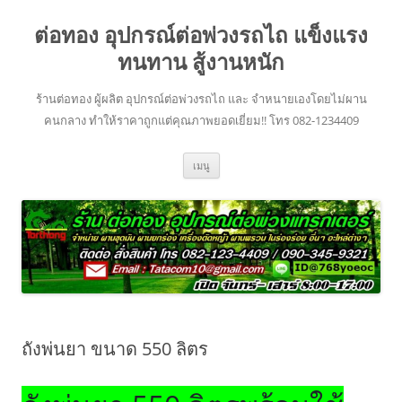
ข้าม
ไป
ต่อทอง อุปกรณ์ต่อพ่วงรถไถ แข็งแรง
ยัง
เนื้อหา
ทนทาน สู้งานหนัก
ร้านต่อทอง ผู้ผลิต อุปกรณ์ต่อพ่วงรถไถ และ จำหนายเองโดยไม่ผาน
คนกลาง ทำให้ราคาถูกแต่คุณภาพยอดเยี่ยม!! โทร 082-1234409
เมนู
ถังพ่นยา ขนาด 550 ลิตร