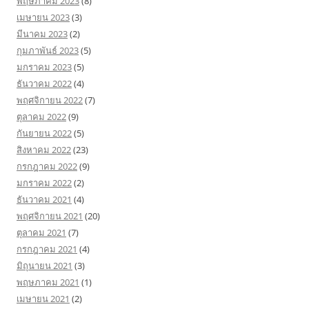
พฤษภาคม 2023
(8)
เมษายน 2023
(3)
มีนาคม 2023
(2)
กุมภาพันธ์ 2023
(5)
มกราคม 2023
(5)
ธันวาคม 2022
(4)
พฤศจิกายน 2022
(7)
ตุลาคม 2022
(9)
กันยายน 2022
(5)
สิงหาคม 2022
(23)
กรกฎาคม 2022
(9)
มกราคม 2022
(2)
ธันวาคม 2021
(4)
พฤศจิกายน 2021
(20)
ตุลาคม 2021
(7)
กรกฎาคม 2021
(4)
มิถุนายน 2021
(3)
พฤษภาคม 2021
(1)
เมษายน 2021
(2)