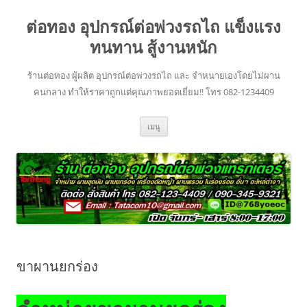
ข้าม
ไป
ต่อทอง อุปกรณ์ต่อพ่วงรถไถ แข็งแรง
ยัง
เนื้อหา
ทนทาน สู้งานหนัก
ร้านต่อทอง ผู้ผลิต อุปกรณ์ต่อพ่วงรถไถ และ จำหนายเองโดยไม่ผาน
คนกลาง ทำให้ราคาถูกแต่คุณภาพยอดเยี่ยม!! โทร 082-1234409
เมนู
ขาผานยกร่อง